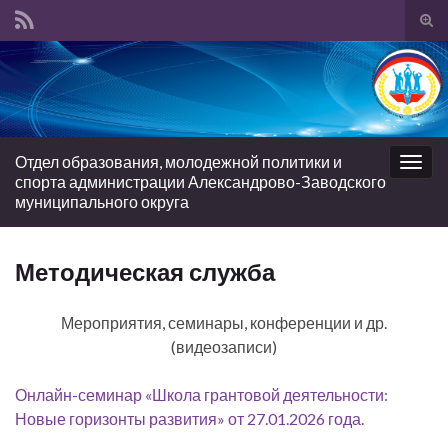
Вкл/
вык
Search for:
фор
пои
Отдел образования, молодежной политики и
Вкл/
спорта администрации Александрово-Заводского
выкл
муниципального округа
нави
Методическая служба
Мероприятия, семинары, конференции и др.
(видеозаписи)
Онлайн-семинар «Школа грантовой деятельности:
Новые горизонты развития» от 27.01.2026 года.